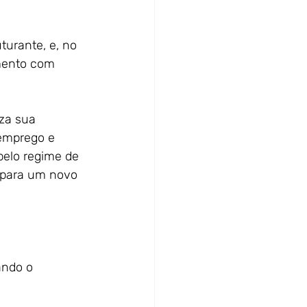
turante, e, no
imento com
iza sua
 emprego e
 pelo regime de
l para um novo
ando o