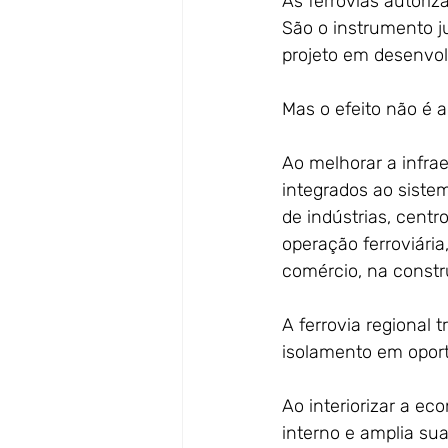
As ferrovias autoriz
São o instrumento j
projeto em desenvo
Mas o efeito não é 
Ao melhorar a infrae
integrados ao siste
de indústrias, centr
operação ferroviária
comércio, na constr
A ferrovia regional 
isolamento em oport
Ao interiorizar a ec
interno e amplia su