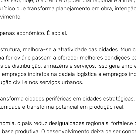
adas são, hoje, o elo entre o potencial regional e a inte
urídico que transforma planejamento em obra, intenção
lvimento.
apenas econômico. É social.
strutura, melhora-se a atratividade das cidades. Munic
ma ferroviário passam a oferecer melhores condições pa
os de distribuição, armazéns e serviços. Isso gera empr
, empregos indiretos na cadeia logística e empregos in
ução civil e nos serviços urbanos.
transforma cidades periféricas em cidades estratégicas
unidade e transforma potencial em produção real.
onomia, o país reduz desigualdades regionais, fortalec
a base produtiva. O desenvolvimento deixa de ser conc