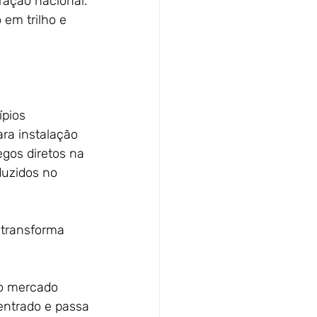
gração nacional.
 em trilho e
ípios 
ra instalação 
egos diretos na 
duzidos no 
, transforma
e o mercado
entrado e passa