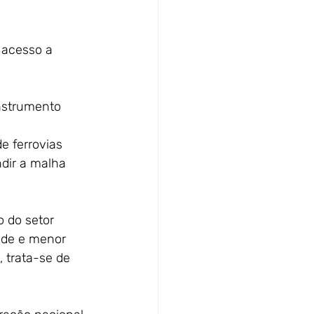
o acesso a
instrumento 
de ferrovias
ndir a malha
o do setor
dade e menor
, trata-se de