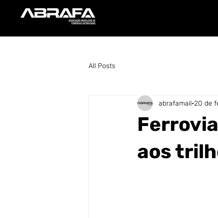
All Posts
abrafamail
20 de f
Ferrovia
aos tril