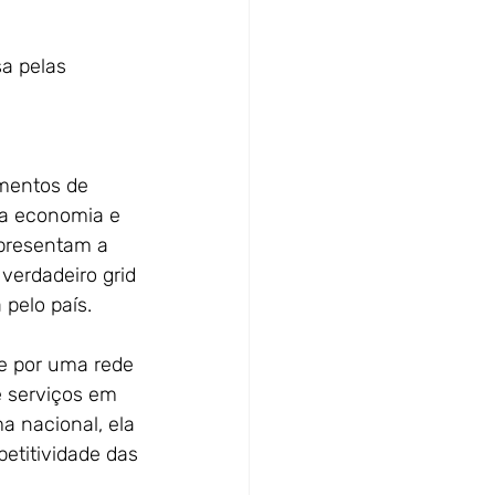
a pelas 
umentos de
a a economia e
epresentam a
 verdadeiro grid
 pelo país.
se por uma rede
e serviços em
a nacional, ela
etitividade das