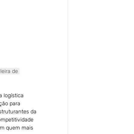
eira de 
 logística
ção para
struturantes da
ompetitividade
çam quem mais